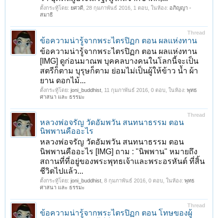
ตั้งกระทู้โดย:
ยศวดี
,
28 กุมภาพันธ์ 2016
, 1 ตอบ, ในห้อง:
อภิญญา -
สมาธิ
Thread
ข้อความน่ารู้จากพระไตรปิฏก ตอน ผลแห่งทาน
1
2
3
4
5
6
→
31
ถัดไป >
ข้อความน่ารู้จากพระไตรปิฏก ตอน ผลแห่งทาน
[IMG] ดูก่อนมาณพ บุคคลบางคนในโลกนี้จะเป็น
สตรีก็ตาม บุรุษก็ตาม ย่อมไม่เป็นผู้ให้ข้าว น้ำ ผ้า
ยาน ดอกไม้...
ตั้งกระทู้โดย:
joni_buddhist
,
11 กุมภาพันธ์ 2016
, 0 ตอบ, ในห้อง:
พุทธ
ศาสนา และ ธรรมะ
Thread
หลวงพ่อจรัญ วัดอัมพวัน สนทนาธรรม ตอน
นิพพานคืออะไร
หลวงพ่อจรัญ วัดอัมพวัน สนทนาธรรม ตอน
นิพพานคืออะไร [IMG] ถาม : "นิพพาน" หมายถึง
สถานที่ที่อยู่ของพระพุทธเจ้าและพระอรหันต์ ที่สิ้น
ชีวิตไปแล้ว...
ตั้งกระทู้โดย:
joni_buddhist
,
8 กุมภาพันธ์ 2016
, 0 ตอบ, ในห้อง:
พุทธ
ศาสนา และ ธรรมะ
Thread
ข้อความน่ารู้จากพระไตรปิฏก ตอน โทษของผู้