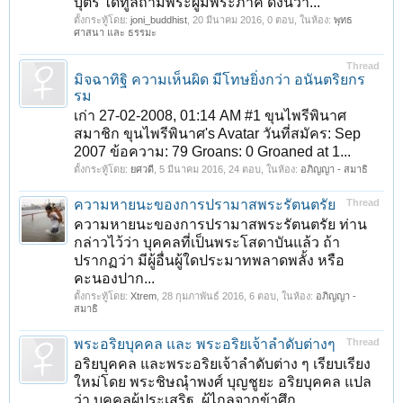
บุตร ได้ทูลถามพระผู้มีพระภาค ดังนี้ว่า...
ตั้งกระทู้โดย:
joni_buddhist
,
20 มีนาคม 2016
, 0 ตอบ, ในห้อง:
พุทธ
ศาสนา และ ธรรมะ
Thread
มิจฉาทิฐิ ความเห็นผิด มีโทษยิ่งกว่า อนันตริยกร
รม
เก่า 27-02-2008, 01:14 AM #1 ขุนไพรีพินาศ
สมาชิก ขุนไพรีพินาศ's Avatar วันที่สมัคร: Sep
2007 ข้อความ: 79 Groans: 0 Groaned at 1...
ตั้งกระทู้โดย:
ยศวดี
,
5 มีนาคม 2016
, 24 ตอบ, ในห้อง:
อภิญญา - สมาธิ
ความหายนะของการปรามาสพระรัตนตรัย
Thread
ความหายนะของการปรามาสพระรัตนตรัย ท่าน
กล่าวไว้ว่า บุคคลที่เป็นพระโสดาบันแล้ว ถ้า
ปรากฏว่า มีผู้อื่นผู้ใดประมาทพลาดพลั้ง หรือ
คะนองปาก...
ตั้งกระทู้โดย:
Xtrem
,
28 กุมภาพันธ์ 2016
, 6 ตอบ, ในห้อง:
อภิญญา -
สมาธิ
พระอริยบุคคล และ พระอริยเจ้าลำดับต่างๆ
Thread
อริยบุคคล และพระอริยเจ้าลำดับต่าง ๆ เรียบเรียง
ใหม่โดย พระชิษณุำพงศ์ บุญชูยะ อริยบุคคล แปล
ว่า บุคคลผู้ประเสริฐ, ผู้ไกลจากข้าศึก,...