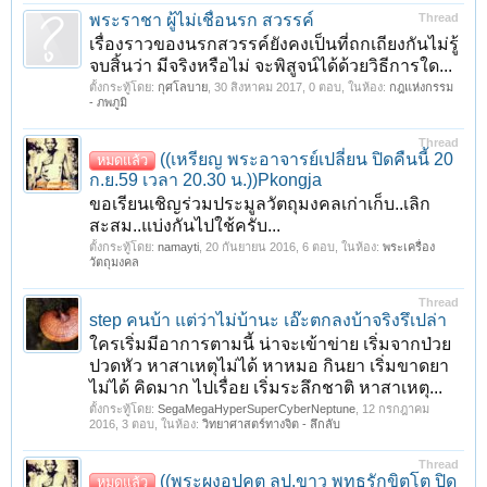
พระราชา ผู้ไม่เชื่อนรก สวรรค์
Thread
เรื่องราวของนรกสวรรค์ยังคงเป็นที่ถกเถียงกันไม่รู้
จบสิ้นว่า มีจริงหรือไม่ จะพิสูจน์ได้ด้วยวิธีการใด...
ตั้งกระทู้โดย:
กุศโลบาย
,
30 สิงหาคม 2017
, 0 ตอบ, ในห้อง:
กฎแห่งกรรม
- ภพภูมิ
Thread
((เหรียญ พระอาจารย์เปลี่ยน ปิดคืนนี้ 20
หมดแล้ว
ก.ย.59 เวลา 20.30 น.))Pkongja
ขอเรียนเชิญร่วมประมูลวัตถุมงคลเก่าเก็บ..เลิก
สะสม..แบ่งกันไปใช้ครับ...
ตั้งกระทู้โดย:
namayti
,
20 กันยายน 2016
, 6 ตอบ, ในห้อง:
พระเครื่อง
วัตถุมงคล
Thread
step คนบ้า แต่ว่าไม่บ้านะ เอ๊ะตกลงบ้าจริงรึเปล่า
ใครเริ่มมีอาการตามนี้ น่าจะเข้าข่าย เริ่มจากป่วย
ปวดหัว หาสาเหตุไม่ได้ หาหมอ กินยา เริ่มขาดยา
ไม่ได้ คิดมาก ไปเรื่อย เริ่มระลึกชาติ หาสาเหตุ...
ตั้งกระทู้โดย:
SegaMegaHyperSuperCyberNeptune
,
12 กรกฎาคม
2016
, 3 ตอบ, ในห้อง:
วิทยาศาสตร์ทางจิต - ลึกลับ
Thread
((พระผงอุปคุต ลป.ขาว พุทธรักขิตโต ปิด
หมดแล้ว