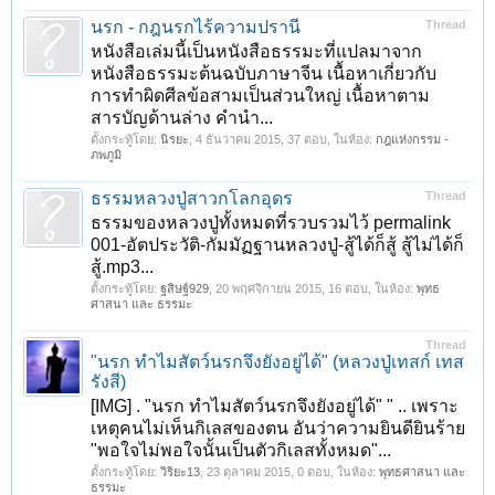
นรก - กฎนรกไร้ความปรานี
Thread
หนังสือเล่มนี้เป็นหนังสือธรรมะที่แปลมาจาก
หนังสือธรรมะต้นฉบับภาษาจีน เนื้อหาเกี่ยวกับ
การทำผิดศีลข้อสามเป็นส่วนใหญ่ เนื้อหาตาม
สารบัญด้านล่าง คำนำ...
ตั้งกระทู้โดย:
นิรยะ
,
4 ธันวาคม 2015
, 37 ตอบ, ในห้อง:
กฎแห่งกรรม -
ภพภูมิ
ธรรมหลวงปู่สาวกโลกอุดร
Thread
ธรรมของหลวงปู่ทั้งหมดที่รวบรวมไว้ permalink
001-อัตประวัติ-กัมมัฏฐานหลวงปู่-สู้ได้ก็สู้ สู้ไม่ได้ก็
สู้.mp3...
ตั้งกระทู้โดย:
ฐสิษฐ์929
,
20 พฤศจิกายน 2015
, 16 ตอบ, ในห้อง:
พุทธ
ศาสนา และ ธรรมะ
Thread
"นรก ทำไมสัตว์นรกจึงยังอยู่ได้" (หลวงปู่เทสก์ เทส
รังสี)
[IMG] . "นรก ทำไมสัตว์นรกจึงยังอยู่ได้" " .. เพราะ
เหตุคนไม่เห็นกิเลสของตน อันว่าความยินดียินร้าย
"พอใจไม่พอใจนั้นเป็นตัวกิเลสทั้งหมด"...
ตั้งกระทู้โดย:
วิริยะ13
,
23 ตุลาคม 2015
, 0 ตอบ, ในห้อง:
พุทธศาสนา และ
ธรรมะ