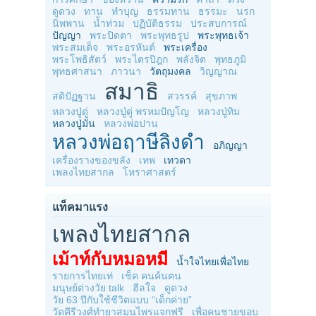
ดูดวง
ทาน
ทำบุญ
ธรรมทาน
ธรรมะ
นรก
นิพพาน
น้ำท่วม
ปฏิบัติธรรม
ประสบการณ์
ปัญญา
พระปิดตา
พระพุทธรูป
พระพุทธเจ้า
พระสมเด็จ
พระอรหันต์
พระเครื่อง
พระโพธิสัตว์
พระไตรปิฎก
พลังจิต
พุทธภูมิ
พุทธศาสนา
ภาวนา
วัตถุมงคล
วิญญาณ
สมาธิ
สติปัฏฐาน
สวรรค์
สุขภาพ
หลวงปู่ดู่
หลวงปู่ดู่ พรหมปัญโญ
หลวงปู่ทิม
หลวงปู่มั่น
หลวงพ่อปาน
หลวงพ่อฤาษีลิงดำ
อภิญญา
เครื่องรางของขลัง
เทพ
เทวดา
เพลงไทยสากล
โหราศาสตร์
แท็คมาแรง
เพลงไทยสากล
เม้าท์กับหมอหมี
น้ำใจไทยเพื่อไทย
รายการไทยเท่
เช็ค คนค้นฅน
มนุษย์ต่างวัย talk
ฮีลใจ
ดูดวง
วัย 63 ปีกับใช้ชีวิตแบบ “เด็กค่าย”
วัดคีรีวงศ์ทำยาสมุนไพรแจกฟรี
เพื่อคนชายขอบ