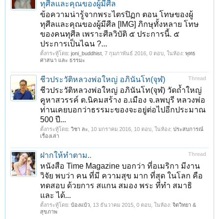
ทุศีลและคุณของผู้มีศีล
ข้อความน่ารู้จากพระไตรปิฏก ตอน โทษของผู้
ทุศีลและคุณของผู้มีศีล [IMG] ภิกษุทั้งหลาย โทษ
ของคนทุศีล เพราะศีลวิบัติ ๕ ประการนี้. ๕
ประการเป็นไฉน ?...
ตั้งกระทู้โดย:
joni_buddhist
,
7 กุมภาพันธ์ 2016
, 0 ตอบ, ในห้อง:
พุทธ
ศาสนา และ ธรรมะ
ชีวประวัติหลวงพ่อใหญ่ อภินันโท(จุฬ)
Thread
ชีวประวัติหลวงพ่อใหญ่ อภินันโท(จุฬ) วัดถ้ำใหญ่
คูหาสวรรค์ ต.นิคมสร้าง อ.เมือง จ.ลพบุรี หลวงพ่อ
ท่านเคยบอกว่าธรรมะของจะอยู่ต่อไปอีกประมาณ
500 ปี...
ตั้งกระทู้โดย:
วิชา ละ
,
10 มกราคม 2016
, 10 ตอบ, ในห้อง:
ประสบการณ์
เรื่องเล่า
ฝากให้ทำตาม..
Thread
หนังสือ Time Magazine บอกว่า ที่อเมริกา มีงาน
วิจัย พบว่า คน ที่มี ความสุข มาก ที่สุด ในโลก คือ
ทดสอบ ด้วยการ สแกน สมอง พระ ที่ทำ สมาธิ
และ ได้...
ตั้งกระทู้โดย:
บ้องแบ้ว
,
13 ธันวาคม 2015
, 0 ตอบ, ในห้อง:
จิตวิทยา &
สุขภาพ