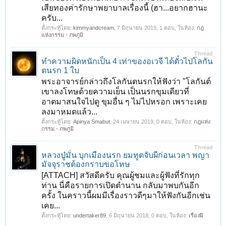
เสียทองค่ารักษาพยาบาลเรื่องนี้ (ฮา...อยากฮานะ
ครับ...
ตั้งกระทู้โดย:
kimmyandcream
,
7 มิถุนายน 2019
, 1 ตอบ, ในห้อง:
กฎ
แห่งกรรม - ภพภูมิ
Thread
ทำความผิดหนักเป็น 4 เท่าของอเวจี ได้ตั๋วไปโลกัน
ตนรก 1 ใบ
พระอาจารย์กล่าวถึงโลกันตนรกให้ฟังว่า "โลกันต์
เขาลงโทษด้วยความเย็น เป็นนรกขุมเดียวที่
อาตมาสนใจไปดู ขุมอื่น ๆ ไม่ไปหรอก เพราะเคย
ลงมาหมดแล้ว...
ตั้งกระทู้โดย:
Apinya Smabut
,
24 เมษายน 2019
, 0 ตอบ, ในห้อง:
กฎแห่ง
กรรม - ภพภูมิ
Thread
หลวงปู่มั่น บุกเมืองนรก ยมทูตจับผีก่อนเวลา พญา
มัจจุราชต้องกราบขอโทษ
[ATTACH] สวัสดีครับ คุณผู้ชมและผู้ฟังที่รักทุก
ท่าน นี่คือรายการเปิดตำนาน กลับมาพบกันอีก
ครั้ง ในคราวนี้ผมมีเรื่องราวดีๆมาให้ฟังกันอีกเช่น
เคย...
ตั้งกระทู้โดย:
undertaker89
,
6 มิถุนายน 2018
, 0 ตอบ, ในห้อง:
เรื่องผี