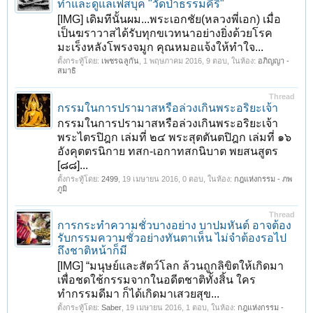
ทำและดูแลเฟสบุค "วัดป่าธรรมคีรี"
[IMG] เดิมทีนั้นผม...พระเอกชัย(หลวงพี่เอก) เมื่อ
เป็นฆราวาสได้รับทุกขเวทนาอย่างยิ่งด้วยโรค
มะเร็งหลังโพรงจมูก คุณหมอแจ้งให้ทำใจ...
ตั้งกระทู้โดย:
เพชรฉลูกัน
,
1 พฤษภาคม 2016
, 9 ตอบ, ในห้อง:
อภิญญา -
สมาธิ
Thread
กรรมในการปรามาสหรือล่วงเกินพระอริยะเจ้า
กรรมในการปรามาสหรือล่วงเกินพระอริยะเจ้า
พระไตรปิฎก เล่มที่ ๒๔ พระสุตตันตปิฎก เล่มที่ ๑๖
อังคุตตรนิกาย ทสก-เอกาทสกนิบาต พยสนสูตร
[๘๘]...
ตั้งกระทู้โดย:
2499
,
19 เมษายน 2016
, 0 ตอบ, ในห้อง:
กฎแห่งกรรม - ภพ
ภูมิ
Thread
การกระทำความชั่วบางอย่าง บาปมหันต์ อาจต้อง
รับกรรมความชั่วอย่างทันตาเห็น ไม่จำต้องรอไป
ถึงชาติหน้าก็มี
[IMG] “มนุษย์และสัตว์โลก ล้วนถูกลิขิตให้เกิดมา
เพื่อชดใช้กรรมจากในอดีตชาติทั้งสิ้น ใคร
ทำกรรมดีมา ก็ได้เกิดมาเสวยสุข...
ตั้งกระทู้โดย:
Saber
,
19 เมษายน 2016
, 1 ตอบ, ในห้อง:
กฎแห่งกรรม -