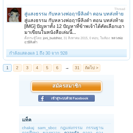
Thread
สู่แสงธรรม กับหลวงพ่อฤาษีลิงดำ ตอน บทส่งท้าย
สู่แสงธรรม กับหลวงพ่อฤาษีลิงดำ ตอน บทส่งท้าย
[IMG] ปัญหาทั้ง 12 ปัญหาที่ข้าพเจ้าได้คัดเลือกเอา
มาเขียนในหนังสือเล่มนี้...
ตั้งกระทู้โดย:
joni_buddhist
,
31 สิงหาคม 2015
, 0 ตอบ, ในห้อง:
หลวงพ่อ
ฤๅษีลิงดำ
กำลังแสดงผล 1 ถึง 30 จาก 928
สมัครสมาชิก
เข้าสู่ระบบด้วย Facebook
แท็ค
chakaj
sam_sbcc
กฎแห่งกรรม
กรรมฐาน
การศึกษา
ของหวาน
ความรัก
คาถา
ดวง