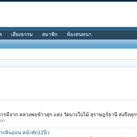
พ
เสียงธรรม
สมาชิก
ห้องสนทนา
มีจาก หลวงพ่อข้าวสุก แห่ง วัดบางใบไม้ สุราษฎร์ธานี ส่งถึงทุกท
เล่า
หินอ่อน หน้าตัก12นิ้ว