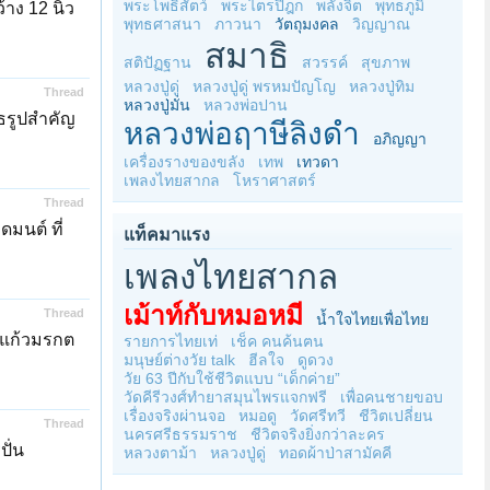
พระโพธิสัตว์
พระไตรปิฎก
พลังจิต
พุทธภูมิ
ง 12 นิ้ว
พุทธศาสนา
ภาวนา
วัตถุมงคล
วิญญาณ
สมาธิ
สติปัฏฐาน
สวรรค์
สุขภาพ
หลวงปู่ดู่
หลวงปู่ดู่ พรหมปัญโญ
หลวงปู่ทิม
Thread
หลวงปู่มั่น
หลวงพ่อปาน
ธรูปสำคัญ
หลวงพ่อฤาษีลิงดำ
อภิญญา
เครื่องรางของขลัง
เทพ
เทวดา
เพลงไทยสากล
โหราศาสตร์
Thread
มนต์ ที่
แท็คมาแรง
เพลงไทยสากล
เม้าท์กับหมอหมี
Thread
น้ำใจไทยเพื่อไทย
ะแก้วมรกต
รายการไทยเท่
เช็ค คนค้นฅน
มนุษย์ต่างวัย talk
ฮีลใจ
ดูดวง
วัย 63 ปีกับใช้ชีวิตแบบ “เด็กค่าย”
วัดคีรีวงศ์ทำยาสมุนไพรแจกฟรี
เพื่อคนชายขอบ
เรื่องจริงผ่านจอ
หมอดู
วัดศรีทวี
ชีวิตเปลี่ยน
Thread
นครศรีธรรมราช
ชีวิตจริงยิ่งกว่าละคร
ปั่น
หลวงตาม้า
หลวงปู่ดู่
ทอดผ้าป่าสามัคคี