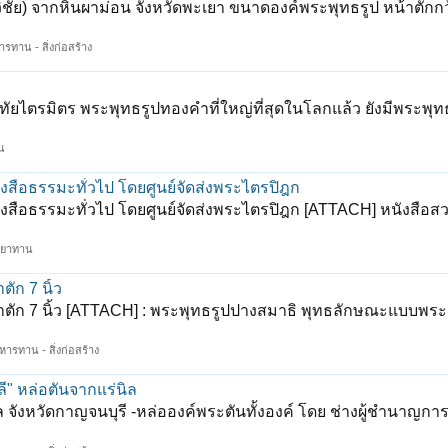
ย) จากหินผาม่อน จังหวัดพะเยา ขนาดองค์พระพุทธรูป หน้าตักกว้า
ารทาน - สิ่งก่อสร้าง
ยไตรมิตร พระพุทธรูปทองคำที่ใหญ่ที่สุดในโลกแล้ว ยังมีพระพุท
น
ังสือธรรมะทั่วไป โดยศูนย์จัดส่งพระไตรปิฎก
งสือธรรมะทั่วไป โดยศูนย์จัดส่งพระไตรปิฎก [ATTACH] หนังสือสวด
ทยาทาน
ัก 7 นิ้ว
น้าตัก 7 นิ้ว [ATTACH] : พระพุทธรูปปางสมาธิ พุทธลักษณะแบบพร
ิหารทาน - สิ่งก่อสร้าง
ี" หล่อตันจากแร่นิล
ล จังหวัดกาญจนบุรี -หล่อองค์พระตันทั้งองค์ โดย ช่างผู้ชำนาญการ