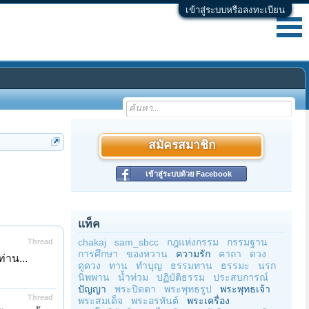
เข้าสู่ระบบหรือลงทะเบียน
สมัครสมาชิก
เข้าสู่ระบบด้วย Facebook
แท็ค
chakaj
sam_sbcc
กฎแห่งกรรม
กรรมฐาน
Thread
การศึกษา
ของหวาน
ความรัก
คาถา
ดวง
่าน...
ดูดวง
ทาน
ทำบุญ
ธรรมทาน
ธรรมะ
นรก
นิพพาน
น้ำท่วม
ปฏิบัติธรรม
ประสบการณ์
ปัญญา
พระปิดตา
พระพุทธรูป
พระพุทธเจ้า
Thread
พระสมเด็จ
พระอรหันต์
พระเครื่อง