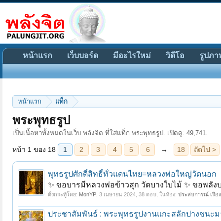
หน้าแรก
เว็บบอร์ด
มีอะไรใหม่
วิดีโอ
รูปภา
หน้าแรก
แท็ก
หน้า 1 ของ 18
1
2
3
4
5
6
→
18
ถัดไป >
พระพุทธรูป
เป็นเนื้อหาทั้งหมดในเว็บ พลังจิต ที่ใส่แท็ก พระพุทธรูป. เปิดดู: 49,741.
พุทธรูปศักดิ์สิทธิ์ทั่วแดนไทย=หลวงพ่อใหญ่วัดนอก
✨ ขอบารมีหลวงพ่อข้าวสุก วัดบางใบไม้ ✨ ขอพลังบาร
ตั้งกระทู้โดย:
MonYP
,
3 เมษายน 2024
, 38 ตอบ, ในห้อง:
ประสบการณ์ เรื่อง
ประชาสัมพันธ์ : พระพุทธรูปงานแกะสลักปางชนะมาร