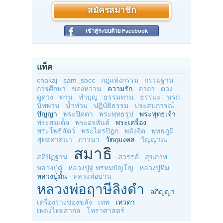
สมัครสมาชิก
เข้าสู่ระบบด้วย Facebook
แท็ค
chakaj
sam_sbcc
กฎแห่งกรรม
กรรมฐาน
การศึกษา
ของหวาน
ความรัก
คาถา
ดวง
ดูดวง
ทาน
ทำบุญ
ธรรมทาน
ธรรมะ
นรก
นิพพาน
น้ำท่วม
ปฏิบัติธรรม
ประสบการณ์
ปัญญา
พระปิดตา
พระพุทธรูป
พระพุทธเจ้า
พระสมเด็จ
พระอรหันต์
พระเครื่อง
พระโพธิสัตว์
พระไตรปิฎก
พลังจิต
พุทธภูมิ
พุทธศาสนา
ภาวนา
วัตถุมงคล
วิญญาณ
สมาธิ
สติปัฏฐาน
สวรรค์
สุขภาพ
หลวงปู่ดู่
หลวงปู่ดู่ พรหมปัญโญ
หลวงปู่ทิม
หลวงปู่มั่น
หลวงพ่อปาน
หลวงพ่อฤาษีลิงดำ
อภิญญา
เครื่องรางของขลัง
เทพ
เทวดา
เพลงไทยสากล
โหราศาสตร์