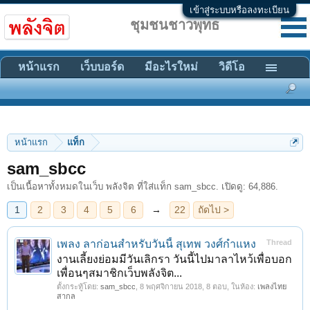
เข้าสู่ระบบหรือลงทะเบียน
ชุมชนชาวพุทธ
หน้าแรก
เว็บบอร์ด
มีอะไรใหม่
วิดีโอ
หน้าแรก
แท็ก
1
2
3
4
5
6
→
22
ถัดไป >
sam_sbcc
เป็นเนื้อหาทั้งหมดในเว็บ พลังจิต ที่ใส่แท็ก sam_sbcc. เปิดดู: 64,886.
เพลง ลาก่อนสำหรับวันนี้ สุเทพ วงศ์กำแหง
Thread
งานเลี้ยงย่อมมีวันเลิกรา วันนี้ไปมาลาไหว้เพื่อบอก
เพื่อนๆสมาชิกเว็บพลังจิต...
ตั้งกระทู้โดย:
sam_sbcc
,
8 พฤศจิกายน 2018
, 8 ตอบ, ในห้อง:
เพลงไทย
สากล