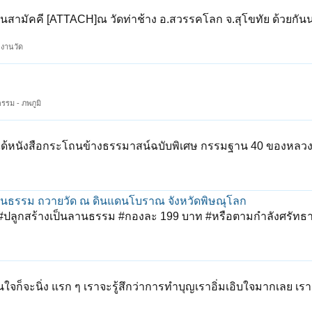
ินสามัคคี [ATTACH]ณ วัดท่าช้าง อ.สวรรคโลก จ.สุโขทัย ด้วยกัน
- งานวัด
รรม - ภพภูมิ
กได้หนังสือกระโถนข้างธรรมาสน์ฉบับพิเศษ กรรมฐาน 40 ของหลวงพ
งลานธรรม ถวายวัด ณ ดินแดนโบราณ จังหวัดพิษณุโลก
ง #ปลูกสร้างเป็นลานธรรม #กองละ 199 บาท #หรือตามกำลังศรัทธา 
ใจก็จะนิ่ง แรก ๆ เราจะรู้สึกว่าการทำบุญเราอิ่มเอิบใจมากเลย เ