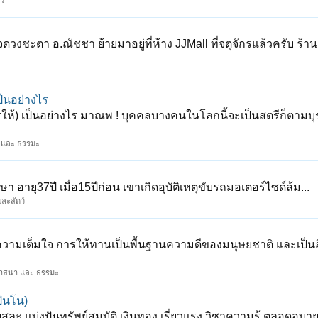
ว์
วงชะตา อ.ณัชชา ย้ายมาอยู่ที่ห้าง JJMall ที่จตุจักรแล้วครับ ร้านอย
็นอย่างไร
ให้) เป็นอย่างไร มาณพ ! บุคคลบางคนในโลกนี้จะเป็นสตรีก็ตามบุ
 และ ธรรมะ
ษา อายุ37ปี เมื่อ15ปีก่อน เขาเกิดอุบัติเหตุขับรถมอเตอร์ไซด์ล้ม...
และสัตว์
ยความเต็มใจ การให้ทานเป็นพื้นฐานความดีของมนุษยชาติ และเป็นสิ
าสนา และ ธรรมะ
ันโน)
สละ แบ่งปันทรัพย์สมบัติ เงินทอง เรี่ยวแรง วิชาความรู้ ตลอดอุ