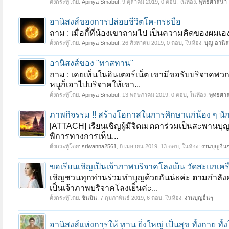
ตั้งกระทู้โดย:
Apinya Smabut
,
9 ตุลาคม 2019
, 0 ตอบ, ในห้อง:
พุทธศาสนา
อานิสงส์ของการปล่อยชีวิตโค-กระบือ
ถาม : เมื่อกี้ที่น้องเขาถามไป เป็นความคิดของผมเอง
ตั้งกระทู้โดย:
Apinya Smabut
,
26 สิงหาคม 2019
, 0 ตอบ, ในห้อง:
บุญ-อานิ
อานิสงส์ของ "ทาสทาน"
ถาม : เคยเห็นในอินเตอร์เน็ต เขามีขอรับบริจาคพวกโท
หนูก็เอาไปบริจาคให้เขา...
ตั้งกระทู้โดย:
Apinya Smabut
,
13 พฤษภาคม 2019
, 0 ตอบ, ในห้อง:
พุทธศา
ภาพกิจรรม !! สร้างโอกาสในการศึกษาแก่น้อง ๆ นั
[ATTACH] เรียนเชิญผู้มีจิตเมตตาร่วมเป็นสะพานบุ
พิการทางการเห็น...
ตั้งกระทู้โดย:
sriwanna2561
,
8 เมษายน 2019
, 13 ตอบ, ในห้อง:
งานบุญอื่น
ขอเรียนเชิญเป็นเจ้าภาพบริจาคโลงเย็น วัดสะแกเคร
เชิญชวนทุกท่านร่วมทำบุญด้วยกันน่ะค่ะ ตามกำลังค
เป็นเจ้าภาพบริจาคโลงเย็นค่ะ...
ตั้งกระทู้โดย:
ชินมิน
,
7 กุมภาพันธ์ 2019
, 6 ตอบ, ในห้อง:
งานบุญอื่นๆ
อานิสงส์แห่งการให้ ทาน ยิ่งใหญ่ เป็นสุข ทั้งกาย ทั้ง