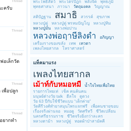
Thread
พระโพธิสัตว์
พระไตรปิฎก
พลังจิต
พุทธภูมิ
พุทธศาสนา
ภาวนา
วัตถุมงคล
วิญญาณ
นะครับ
สมาธิ
สติปัฏฐาน
สวรรค์
สุขภาพ
หลวงปู่ดู่
หลวงปู่ดู่ พรหมปัญโญ
หลวงปู่ทิม
หลวงปู่มั่น
หลวงพ่อปาน
Thread
หลวงพ่อฤาษีลิงดำ
อภิญญา
เครื่องรางของขลัง
เทพ
เทวดา
เพลงไทยสากล
โหราศาสตร์
Thread
่อเล็กวัด
แท็คมาแรง
เพลงไทยสากล
เม้าท์กับหมอหมี
Thread
น้ำใจไทยเพื่อไทย
เพื่อปลูก
รายการไทยเท่
เช็ค คนค้นฅน
มนุษย์ต่างวัย talk
ฮีลใจ
ดูดวง
วัย 63 ปีกับใช้ชีวิตแบบ “เด็กค่าย”
วัดคีรีวงศ์ทำยาสมุนไพรแจกฟรี
เพื่อคนชายขอบ
เรื่องจริงผ่านจอ
หมอดู
วัดศรีทวี
ชีวิตเปลี่ยน
Thread
นครศรีธรรมราช
ชีวิตจริงยิ่งกว่าละคร
ราอยากทำ
หลวงตาม้า
หลวงปู่ดู่
ทอดผ้าป่าสามัคคี