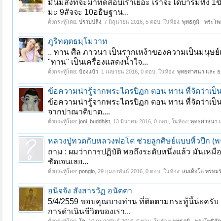
มันมีสิ่งที่จะมาทดสอบเราเยอะ เราจะได้บารมีทั้ง 
มะ 9สัจจะ 10อธิษฐาน...
ตั้งกระทู้โดย:
ปราบปลิง
,
7 มิถุนายน 2016
, 5 ตอบ, ในห้อง:
พุทธภูมิ - พระโพธ
ภูริทตฺตธมฺโมวาท
.. ทาน ศีล ภาวนา เป็นรากเหง้าของความเป็นมนุษย์
"ทาน" เป็นเครื่องแสดงน้ำใจ...
ตั้งกระทู้โดย:
บ้องแบ้ว
,
1 เมษายน 2016
, 0 ตอบ, ในห้อง:
พุทธศาสนา และ 
หน้า 1 ของ 28
1
2
3
4
5
6
→
28
ถัดไป >
ข้อความน่ารู้จากพระไตรปิฏก ตอน ทาน ที่จัดว่าเป
ข้อความน่ารู้จากพระไตรปิฏก ตอน ทาน ที่จัดว่าเป็
จากปาณาติบาต....
ตั้งกระทู้โดย:
joni_buddhist
,
13 มีนาคม 2016
, 0 ตอบ, ในห้อง:
พุทธศาสนา 
หลวงปู่ทวดกับหลวงพ่อโต ช่วยลูกศิษย์แบบหิ้วปีก
ถาม : ผมว่าการปฏิบัติ พอถึงระดับหนึ่งแล้ว มันเหมื
ชัดเจนเลย...
ตั้งกระทู้โดย:
pongio
,
29 กุมภาพันธ์ 2016
, 0 ตอบ, ในห้อง:
สมเด็จโต พรหมรั
อนิจจัง สังสารวัฏ อนัตตา
5/4/2559 ขอบคุณบางท่าน ที่ติดตามกระทู้นี้น่ะคร
การดำเนินชีวิตของเรา...