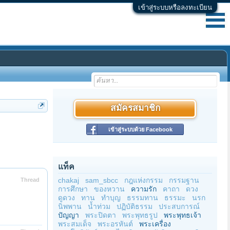
เข้าสู่ระบบหรือลงทะเบียน
สมัครสมาชิก
เข้าสู่ระบบด้วย Facebook
แท็ค
chakaj
sam_sbcc
กฎแห่งกรรม
กรรมฐาน
Thread
การศึกษา
ของหวาน
ความรัก
คาถา
ดวง
ดูดวง
ทาน
ทำบุญ
ธรรมทาน
ธรรมะ
นรก
นิพพาน
น้ำท่วม
ปฏิบัติธรรม
ประสบการณ์
ปัญญา
พระปิดตา
พระพุทธรูป
พระพุทธเจ้า
พระสมเด็จ
พระอรหันต์
พระเครื่อง