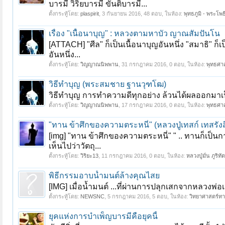
บารมี วิริยบารมี ขันติบารมี...
ตั้งกระทู้โดย:
plaspirit
,
3 กันยายน 2016
, 48 ตอบ, ในห้อง:
พุทธภูมิ - พระโพธิ
เรื่อง "เนื้อนาบุญ" : หลวงตามหาบัว ญาณสัมปันโน
[ATTACH] "ศีล" ก็เป็นเนื้อนาบุญอันหนึ่ง "สมาธิ" ก็เ
อันหนึ่ง...
ตั้งกระทู้โดย:
วิญญาณนิพพาน
,
31 กรกฎาคม 2016
, 0 ตอบ, ในห้อง:
พุทธศา
วิธีทำบุญ (พระสมชาย ฐานวุฑโฒ)
วิธีทำบุญ การทำความดีทุกอย่าง ล้วนได้ผลออกมาเป็นบ
ตั้งกระทู้โดย:
วิญญาณนิพพาน
,
17 กรกฎาคม 2016
, 0 ตอบ, ในห้อง:
พุทธศา
"ทาน ข้าศึกของความตระหนี่" (หลวงปู่เทสก์ เทสรังส
[img] "ทาน ข้าศึกของความตระหนี่" " .. ทานก็เป็น
เห็นไปว่าวัตถุ...
ตั้งกระทู้โดย:
วิริยะ13
,
11 กรกฎาคม 2016
, 0 ตอบ, ในห้อง:
หลวงปู่มั่น ภูริท
พิธีกรรมอาบน้ำมนต์ล้างคุณไสย
[IMG] เมื่อน้ำมนต์ ...ที่ผ่านการปลุกเสกจากหลวงพ่อ
ตั้งกระทู้โดย:
NEWSNC
,
5 กรกฎาคม 2016
, 5 ตอบ, ในห้อง:
วิทยาศาสตร์ทาง
ยุคแห่งการบำเพ็ญบารมีคือยุคนี้