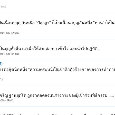
สัตว์
ป็นเนื้อนาบุญอันหนึ่ง "ปัญญา" ก็เป็นเนื้อนาบุญอันหนึ่ง "ทาน" ก็เป็
สนา และ ธรรมะ
ุญทั้งสิ้น แต่เพื่อให้ง่ายต่อการเข้าใจ และนำไปปฏิบัติ...
สนา และ ธรรมะ
ี)
การต่อสู้ชนิดหนึ่ง "ความตระหนี่เป็นข้าศึกตัวร้ายกาจของการทำทา
ัตโต
เจริญ ฐานยุตโต ถูกราดลดลงบนร่างกายของผู้เข้าร่วมพิธีกรรม .....
จิต - ลึกลับ