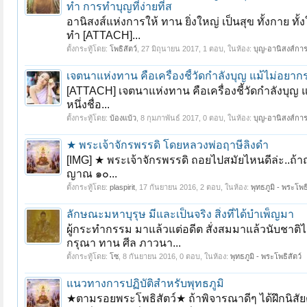
ทำ การทำบุญที่ง่ายที่ส
อานิสงส์แห่งการให้ ทาน ยิ่งใหญ่ เป็นสุข ทั้งกาย ทั้ง
ทำ [ATTACH]...
ตั้งกระทู้โดย:
โพธิสัตว์
,
27 มิถุนายน 2017
, 1 ตอบ, ในห้อง:
บุญ-อานิสงส์กา
เจตนาแห่งทาน คือเครื่องชี้วัดกำลังบุญ แม้ไม่อยา
[ATTACH] เจตนาแห่งทาน คือเครื่องชี้วัดกำลังบุญ
หนึ่งชื่อ...
ตั้งกระทู้โดย:
บ้องแบ้ว
,
8 กุมภาพันธ์ 2017
, 0 ตอบ, ในห้อง:
บุญ-อานิสงส์กา
★ พระเจ้าจักรพรรดิ โดยหลวงพ่อฤาษีลิงดำ
[IMG] ★ พระเจ้าจักรพรรดิ ถอยไปสมัยไหนดีล่ะ..ถ้
ญาณ ๑๐...
ตั้งกระทู้โดย:
plaspirit
,
17 กันยายน 2016
, 2 ตอบ, ในห้อง:
พุทธภูมิ - พระโพธิ
ลักษณะมหาบุรุษ มีและเป็นจริง สิ่งที่ได้บำเพ็ญมา
ผู้กระทำกรรม มาแล้วแต่อดีต สั่งสมมาแล้วนับชาติไม่
กรุณา ทาน ศีล ภาวนา...
ตั้งกระทู้โดย:
โซ
,
8 กันยายน 2016
, 0 ตอบ, ในห้อง:
พุทธภูมิ - พระโพธิสัตว์
แนวทางการปฏิบัติสำหรับพุทธภูมิ
★ตามรอยพระโพธิสัตว์★ ถ้าพิจารณาดีๆ ได้ฝึกนิสั