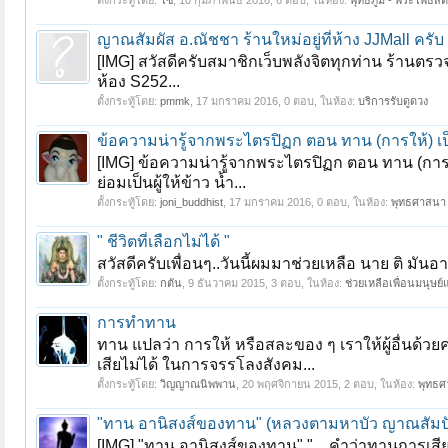
ตั้งกระทู้โดย:
โซ
,
10 กุมภาพันธ์ 2016
, 6 ตอบ, ในห้อง:
พุทธภูมิ - พระโพธิสัต
ญาณสัมผัส อ.ณัชชา ร้านใหม่อยู่ที่ห้าง JJMall ครับ
[IMG] สวัสดีครับสมาชิกเว็บพลังจิตทุกท่าน ร้านตรวจด
ห้อง S252...
ตั้งกระทู้โดย:
pmmk
,
17 มกราคม 2016
, 0 ตอบ, ในห้อง:
บริการรับดูดวง
ข้อความน่ารู้จากพระไตรปิฏก ตอน ทาน (การให้) เป
[IMG] ข้อความน่ารู้จากพระไตรปิฏก ตอน ทาน (การ
ย่อมเป็นผู้ให้ข้าว น้ำ...
ตั้งกระทู้โดย:
joni_buddhist
,
17 มกราคม 2016
, 0 ตอบ, ในห้อง:
พุทธศาสนา
" ชีวิตที่เลือกไม่ได้ "
สวัสดีครับเพื่อนๆ..วันนี้ผมมาช่วยเหลือ นาย ติ มันอา
ตั้งกระทู้โดย:
กตัน
,
9 ธันวาคม 2015
, 3 ตอบ, ในห้อง:
ช่วยเหลือเพื่อนมนุษย์
การทำทาน
ทาน แปลว่า การให้ หรือสละของ ๆ เราให้ผู้อื่นด้ว
เสียไม่ได้ ในการจรรโลงสังคม...
ตั้งกระทู้โดย:
วิญญาณนิพพาน
,
20 พฤศจิกายน 2015
, 2 ตอบ, ในห้อง:
พุทธศ
"ทาน อานิสงส์ของทาน" (หลวงตามหาบัว ญาณสัมป
[IMG] "ทาน อานิสงส์ของทาน" " .. คำว่าทานการเสีย