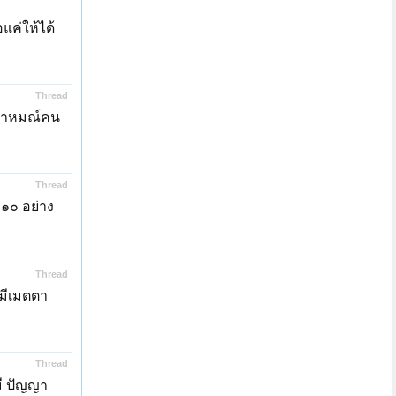
อแค่ให้ได้
Thread
ีพราหมณ์คน
Thread
 ๑๐ อย่าง
Thread
้มีเมตตา
Thread
มี ปัญญา