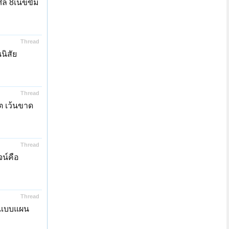
ศีล 8เนขขัม
Thread
นิสัย
Thread
ต เว้นขาด
Thread
จน์คือ
Thread
ทำแบบแผน