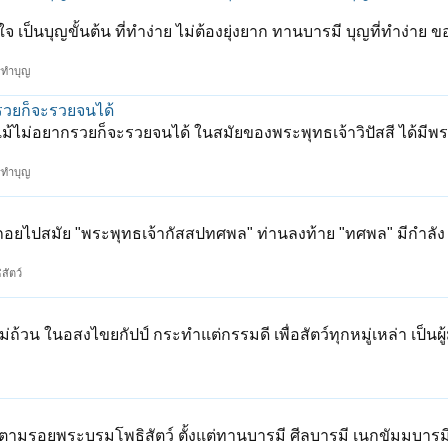
ใจ เป็นบุญขั้นต้น ที่ทำง่าย ไม่ต้องยุ่งยาก ทานบารมี บุญที่ทำง่าย ข
รทำบุญ
กรวยก็จะรวยจนได้
 แม้ไม่อยากรวยก็จะรวยจนได้ ในสมัยของพระพุทธเจ้าวิปัสสี ได้ม
รทำบุญ
าถอยไปสมัย "พระพุทธเจ้ากัสสปทศพล" ท่านลงท้าย "ทศพล" มีกำลัง
สัตว์
ถ้วน ในอสงไขยกัปป์ กระทำแต่กรรมดี เพื่อสัตว์ทุกหมู่เหล่า เป็นผู
ยตามรอยพระบรมโพธิสัตว์ ตั้งแต่ทานบารมี ศีลบารมี เนกขัมมบาร