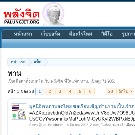
หน้าแรก
เว็บบอร์ด
มีอะไรใหม่
วิดีโอ
รูปภา
หน้าแรก
แท็ก
หน้า 1 ของ 28
1
2
3
4
5
6
→
28
ถัดไป >
ทาน
เป็นเนื้อหาทั้งหมดในเว็บ พลังจิต ที่ใส่แท็ก ทาน. เปิดดู: 71,905.
มูลนิธิคนตาบอดไทย ขอเรียนเชิญท่านร่วมเป็นเจ้
=AZXjczuvbdnQId7n2edavwwUnV8eUw7O98UUD
UsCGvYwsomnkxMaPLohM-GyUKyf2WBPxkEJpwM
ตั้งกระทู้โดย:
lotusbudth
,
16 มีนาคม 2023
, 2 ตอบ, ในห้อง:
ช่วยเหลือเพื่อน