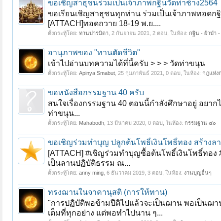
ขอเชิญสาธุชนร่วมเป็นเจ้าภาพกฐินวัดท่าช้าง2564
ขอเรียนเชิญสาธุชนทุกท่าน ร่วมเป็นเจ้าภาพทอดกฐ
[ATTACH]ทอดถวาย 18-19 พ.ย....
ตั้งกระทู้โดย:
ทานปารมิตา
,
2 กันยายน 2021
, 2 ตอบ, ในห้อง:
กฐิน - ผ้าป่า 
อานุภาพของ "ทานตัดชีวิต"
เข้าไปอ่านบทความได้ที่นี้ครับ > > > วัดท่าขนุน
ตั้งกระทู้โดย:
Apinya Smabut
,
25 กุมภาพันธ์ 2021
, 0 ตอบ, ในห้อง:
กฎแห่งก
ขอหนังสือกรรมฐาน 40 ครับ
สนใจเรื่องกรรมฐาน 40 ตอนนี้กำลังศึกษาอยู่ อยา
ท่าขนุน...
ตั้งกระทู้โดย:
Mahabodh
,
13 มีนาคม 2020
, 0 ตอบ, ในห้อง:
กรรมฐาน ๔๐
ขอเชิญร่วมทำบุญ ปลูกต้นโพธิ์เงินโพธิ์ทอง สร้า
[ATTACH] #เชิญร่วมทำบุญซื้อต้นโพธิ์เงินโพธิ์ทอ
เป็นลานปฏิบัติธรรม ณ...
ตั้งกระทู้โดย:
anny ming
,
6 ธันวาคม 2019
, 3 ตอบ, ในห้อง:
งานบุญอื่นๆ
ทรงฌานในจาคานุสติ (การให้ทาน)
"การปฏิบัติพอข้ามปีติไปแล้วจะเป็นฌาน พอเป็นฌาน
เต็มที่ทุกอย่าง แต่พอทำไปนาน ๆ...