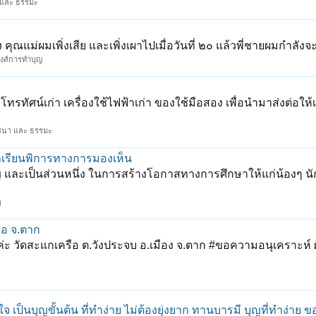
 และ ธรรมะ
 คุณแม่ผมเพิ่งเสีย และเพิ่งเผาไปเมื่อวันที่ ๒๐ แล้วพี่ชายผมกำลัง
สงส์การทำบุญ
รทัศน์เก่า เครื่องใช้ไฟฟ้าเก่า ของใช้มือสอง เพื่อนำมาส่งต่อให้
สนา และ ธรรมะ
กเรียนพิการทางการมองเห็น
ญ และเป็นส่วนหนึ่ง ในการสร้างโอกาสทางการศึกษาให้แก่น้องๆ นั
ๆ
ือ จ.ตาก
่ะ วัดสะแกเครือ ต.วังประจบ อ.เมือง จ.ตาก #ขอความอนุเคราะห์ ผ
ใจ เป็นบุญขั้นต้น ที่ทำง่าย ไม่ต้องยุ่งยาก ทานบารมี บุญที่ทำง่าย ข