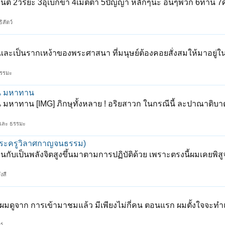
1ขันติ 2วิริยะ 3อุเบกขา 4เมตตา 5ปัญญา หลักๆนะ อื่นๆพวก 6ทาน 7
ิสัตว์
และเป็นรากเหง้าของพระศาสนา ที่มนุษย์ต้องคอยสั่งสมให้มาอยู่ใน
ธรรมะ
็น มหาทาน
น มหาทาน [IMG] ภิกษุทั้งหลาย ! อริยสาวก ในกรณีนี้ ละปาณาติบา
และ ธรรมะ
 (พระครูวิลาศกาญจนธรรม)
อนกับเป็นพลังจิตสูงขึ้นมาตามการปฏิบัติด้วย เพราะตรงนี้ผมเคยพิสู
งสี
ับ ผมดูจาก การเข้ามาชมแล้ว มีเพียงไม่กี่คน ตอนแรก ผมตั้งใจจะ