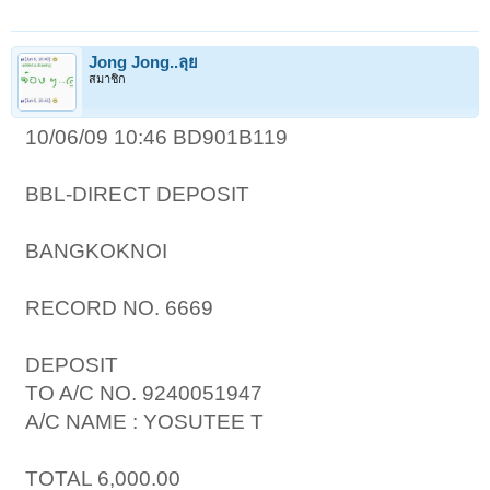
Jong Jong..ลุย
1
2
3
4
5
6
→
203
ถัดไป >
สมาชิก
10/06/09 10:46 BD901B119
BBL-DIRECT DEPOSIT
BANGKOKNOI
RECORD NO. 6669
DEPOSIT
TO A/C NO. 9240051947
A/C NAME : YOSUTEE T
TOTAL 6,000.00