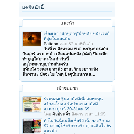
แชร์หน้านี้
แนะนำ
เรื่องเล่า "นักขุดกรุ"มือขลัง ขมังเวทย์
ที่สุดในแผ่นดิน
Pattana
ตอบ
57 นาทีที่แล้ว
วันที่ ๗ สิงหาคม พ.ศ. ๒๕๖๙ ตรงกับ
วันศุกร์ แรม ๙ ค่ำ เดือนแปดหลัง (๘๘) ปีมะเมีย
ทำบุญใส่บาตรในเช้าวันนี้
อนุโมทนาบุญร่วมกันครับ
สุทินนัง วะตะเม ทานัง อาสะวักขะยาวะหัง
นิพพานะ ปัจจะโย โหตุ ปัจจุบันเนกาเล…
เข้าชมมาก
ร่วมทอดกฐินสามัคคีเพื่อสมทบทุน
สร้างอุโบสถ วัดปากตกสามัคคี
จ.เพชรบูรณ์ 30-31ตค.69
โดย
ศิษย์รุ่นจิ๋ว
อังคาร เวลา 11:05
ทำไมวันนี้คนถึงเชื่อรีวิวน้อยลง? รวม
รีวิวจากผู้ใช้บริการจริง ญาณฮีลใจ by
แมวฟ้า