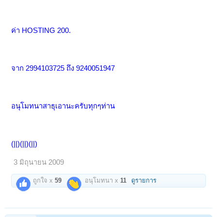
ค่า HOSTING 200.
จาก 2994103725 ถึง 9240051947
อนุโมทนาสาธุเอานะครับทุกๆท่าน
(||)(||)(||)
3 มิถุนายน 2009
ถูกใจ x
59
อนุโมทนา x
11
ดูรายการ