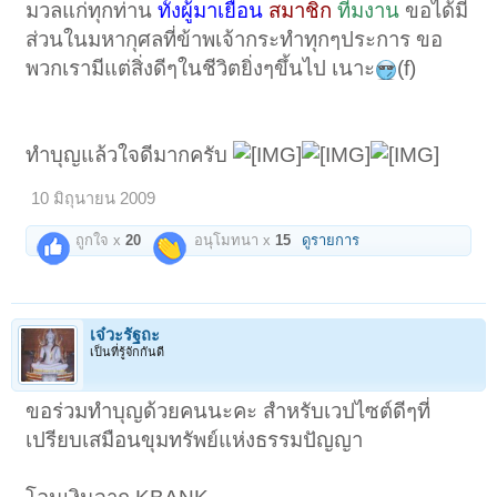
มวลแก่ทุกท่าน
ทั้งผู้มาเยือน
สมาชิก
ทีมงาน
ขอได้มี
ส่วนในมหากุศลที่ข้าพเจ้ากระทำทุกๆประการ ขอ
พวกเรามีแต่สิ่งดีๆในชีวิตยิ่งๆขึ้นไป เนาะ
(f)
ทำบุญแล้วใจดีมากครับ
10 มิถุนายน 2009
ถูกใจ x
20
อนุโมทนา x
15
ดูรายการ
เจ๋วะรัฐถะ
เป็นที่รู้จักกันดี
ขอร่วมทำบุญด้วยคนนะคะ สำหรับเวปไซต์ดีๆที่
เปรียบเสมือนขุมทรัพย์แห่งธรรมปัญญา