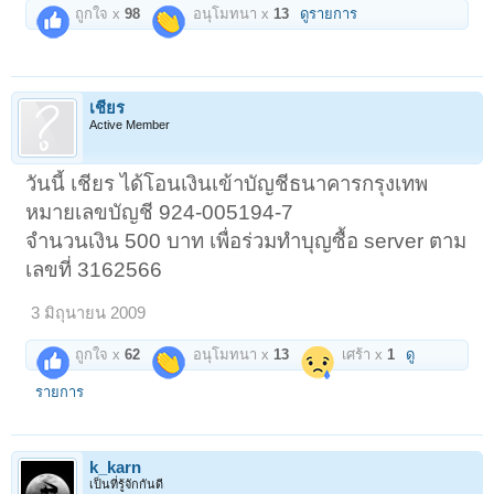
ถูกใจ x
98
อนุโมทนา x
13
ดูรายการ
เชียร
Active Member
วันนี้ เชียร ได้โอนเงินเข้าบัญชีธนาคารกรุงเทพ
หมายเลขบัญชี 924-005194-7
จำนวนเงิน 500 บาท เพื่อร่วมทำบุญซื้อ server ตาม
เลขที่ 3162566
3 มิถุนายน 2009
ถูกใจ x
62
อนุโมทนา x
13
เศร้า x
1
ดู
รายการ
k_karn
เป็นที่รู้จักกันดี