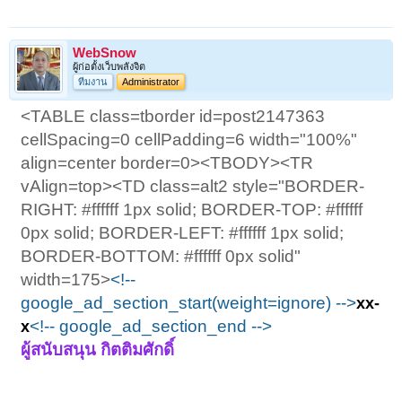
WebSnow
ผู้ก่อตั้งเว็บพลังจิต
ทีมงาน
Administrator
<TABLE class=tborder id=post2147363
cellSpacing=0 cellPadding=6 width="100%"
align=center border=0><TBODY><TR
vAlign=top><TD class=alt2 style="BORDER-
RIGHT: #ffffff 1px solid; BORDER-TOP: #ffffff
0px solid; BORDER-LEFT: #ffffff 1px solid;
BORDER-BOTTOM: #ffffff 0px solid"
width=175>
<!--
google_ad_section_start(weight=ignore) -->
xx-
<!-- google_ad_section_end -->
x
ผู้สนับสนุน กิตติมศักดิ์