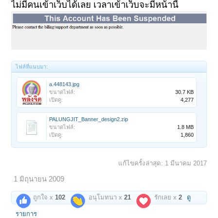
ไม่มีคนเข้าเว็บได้เลย เวลาเข้าเว็บจะมีหน้านี้
ไฟล์ที่แนบมา:
a.448143.jpg
ขนาดไฟล์:
30.7 KB
เปิดดู:
4,277
PALUNGJIT_Banner_design2.zip
ขนาดไฟล์:
1.8 MB
เปิดดู:
1,860
แก้ไขครั้งล่าสุด:
1 มีนาคม 2017
1 มิถุนายน 2009
ถูกใจ x
102
อนุโมทนา x
21
รักเลย x
2
ดู
รายการ