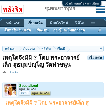
เข้าสู่ระบบหรือลงทะเบียน
ชุมชนชาวพุทธ
หน้าแรก
มีอะไรใหม่
วิดีโอ
เว็บบอร์ด
ค้นหาในเว็บบอร์ด
เรื่องเด่น
กระทู้และโพสต์ล่าสุด
หน้าแรก
เว็บบอร์ด
พลังจิต
เรื่องผี
เหตุใดจึงมีผี ? โดย พระอาจารย์
เรื่องเด่น
เล็ก สุธมฺมปญฺโญ วัดท่าขนุน
แท็ก:
เพิ่มแท็ก
Specialized
ผู้ดูแลเว็บบอร์ด
ทีมงาน
ผู้ดูแลเว็บบอร์ด
เหตุใดจึงมีผี ? โดย พระอาจารย์เล็ก สุ