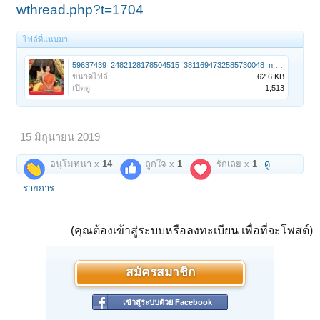
wthread.php?t=1704
ไฟล์ที่แนบมา:
59637439_2482128178504515_3811694732585730048_n.jpg
ขนาดไฟล์:
62.6 KB
เปิดดู:
1,513
15 มิถุนายน 2019
อนุโมทนา x
14
ถูกใจ x
1
รักเลย x
1
ดู
รายการ
(คุณต้องเข้าสู่ระบบหรือลงทะเบียน เพื่อที่จะโพสต์)
สมัครสมาชิก
เข้าสู่ระบบด้วย Facebook