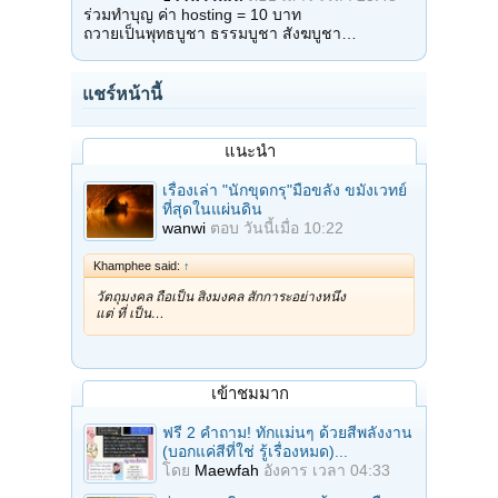
ร่วมทำบุญ ค่า hosting = 10 บาท
ถวายเป็นพุทธบูชา ธรรมบูชา สังฆบูชา…
แชร์หน้านี้
แนะนำ
เรื่องเล่า "นักขุดกรุ"มือขลัง ขมังเวทย์
ที่สุดในแผ่นดิน
wanwi
ตอบ
วันนี้เมื่อ 10:22
Khamphee said:
↑
วัตถุมงคล ถือเป็น สิ่งมงคล สักการะอย่างหนึ่ง
แต่ ที่ เป็น…
เข้าชมมาก
ฟรี 2 คำถาม! ทักแม่นๆ ด้วยสีพลังงาน
(บอกแค่สีที่ใช่ รู้เรื่องหมด)...
โดย
Maewfah
อังคาร เวลา 04:33