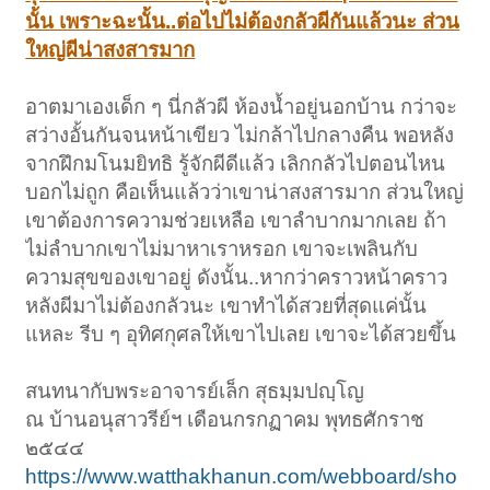
นั้น เพราะฉะนั้น..ต่อไปไม่ต้องกลัวผีกันแล้วนะ ส่วน
ใหญ่ผีน่าสงสารมาก
อาตมาเองเด็ก ๆ นี่กลัวผี ห้องน้ำอยู่นอกบ้าน กว่าจะ
สว่างอั้นกันจนหน้าเขียว ไม่กล้าไปกลางคืน พอหลัง
จากฝึกมโนมยิทธิ รู้จักผีดีแล้ว เลิกกลัวไปตอนไหน
บอกไม่ถูก คือเห็นแล้วว่าเขาน่าสงสารมาก ส่วนใหญ่
เขาต้องการความช่วยเหลือ เขาลำบากมากเลย ถ้า
ไม่ลำบากเขาไม่มาหาเราหรอก เขาจะเพลินกับ
ความสุขของเขาอยู่ ดังนั้น..หากว่าคราวหน้าคราว
หลังผีมาไม่ต้องกลัวนะ เขาทำได้สวยที่สุดแค่นั้น
แหละ รีบ ๆ อุทิศกุศลให้เขาไปเลย เขาจะได้สวยขึ้น
สนทนากับพระอาจารย์เล็ก สุธมฺมปญฺโญ
ณ บ้านอนุสาวรีย์ฯ เดือนกรกฏาคม พุทธศักราช
๒๕๔๔
https://www.watthakhanun.com/webboard/sho