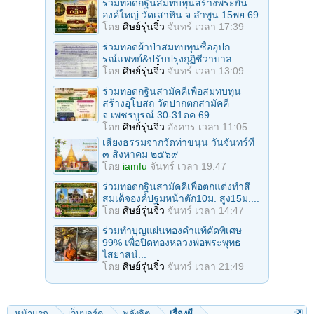
ร่วมทอดกฐินสมทบทุนสร้างพระยืน
องค์ใหญ่ วัดเสาหิน จ.ลําพูน 15พย.69
โดย
ศิษย์รุ่นจิ๋ว
จันทร์ เวลา 17:39
ร่วมทอดผ้าป่าสมทบทุนซื้ออุปก
รณ์เเพทย์&ปรับปรุงกุฏิชีวาบาล...
โดย
ศิษย์รุ่นจิ๋ว
จันทร์ เวลา 13:09
ร่วมทอดกฐินสามัคคีเพื่อสมทบทุน
สร้างอุโบสถ วัดปากตกสามัคคี
จ.เพชรบูรณ์ 30-31ตค.69
โดย
ศิษย์รุ่นจิ๋ว
อังคาร เวลา 11:05
เสียงธรรมจากวัดท่าขนุน วันจันทร์ที่
๓ สิงหาคม ๒๕๖๙
โดย
iamfu
จันทร์ เวลา 19:47
ร่วมทอดกฐินสามัคคีเพื่อตกแต่งทำสี
สมเด็จองค์ปฐมหน้าตัก10ม. สูง15ม....
โดย
ศิษย์รุ่นจิ๋ว
จันทร์ เวลา 14:47
ร่วมทําบุญแผ่นทองคำแท้คัดพิเศษ
99% เพื่อปิดทองหลวงพ่อพระพุทธ
ไสยาสน์...
โดย
ศิษย์รุ่นจิ๋ว
จันทร์ เวลา 21:49
หน้าแรก
เว็บบอร์ด
พลังจิต
เรื่องผี